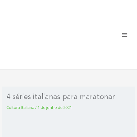
Ir
para
o
conteúdo
4 séries italianas para maratonar
Cultura Italiana
/
1 de junho de 2021