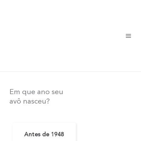
Ir
para
o
conteúdo
Em que ano seu
avô nasceu?
Antes de 1948