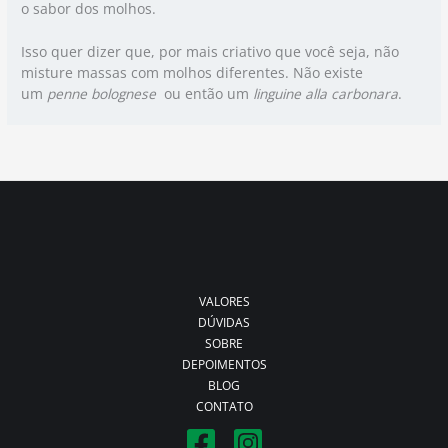
o sabor dos molhos.
Isso quer dizer que, por mais criativo que você seja, não
misture massas com molhos diferentes. Não existe
um
penne bolognese
ou então um
linguine alla carbonara
.
VALORES
DÚVIDAS
SOBRE
DEPOIMENTOS
BLOG
CONTATO