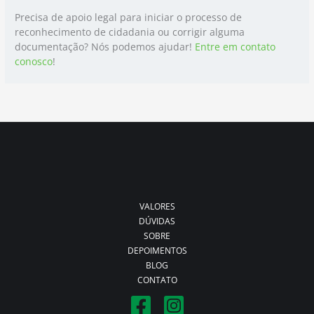
Precisa de apoio legal para iniciar o processo de
reconhecimento de cidadania ou corrigir alguma
documentação? Nós podemos ajudar!
Entre em contato
conosco
!
VALORES
DÚVIDAS
SOBRE
DEPOIMENTOS
BLOG
CONTATO